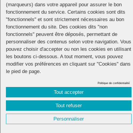
(marqueurs) dans votre appareil pour assurer le bon
Gras Politique
fonctionnement du service. Certains cookies sont dits
le SNJMG Syndicat national des jeunes médecins
"fonctionnels" et sont strictement nécessaires au bon
généralistes
fonctionnement du site. Des cookies dits "non
Les Dévalideuses
fonctionnels" peuvent être déposés, permettant de
Objectif Autonomie
personnaliser des contenus selon votre navigation. Vous
Act Up-Paris
pouvez choisir d'accepter ou non les cookies en utilisant
Partager
les boutons ci-dessous. A tout moment, vous pouvez
modifier vos préférences en cliquant sur "Cookies" dans
le pied de page.
Politique de confidentialité
CONNECTION
© 2026 |
Mentions légales
|
Cookies
|
Tout accepter
Réalisation :
Unscuzzy
| Conception :
Visuelab
|
Tout refuser
Personnaliser