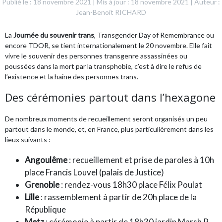
Publié le : 18 novembre 2021
|
Mis à jour : 18 novembre 2021
|
Auteur :
Jean-Benoit RICHARD
La
Journée du souvenir trans
, Transgender Day of Remembrance ou
encore TDOR, se tient internationalement le 20 novembre. Elle fait
vivre le souvenir des personnes transgenre assassinées ou
poussées dans la mort par la transphobie, c’est à dire le refus de
l’existence et la haine des personnes trans.
Des cérémonies partout dans l’hexagone
De nombreux moments de recueillement seront organisés un peu
partout dans le monde, et, en France, plus particulièrement dans les
lieux suivants :
Angoulême
: recueillement et prise de paroles à 10h
place Francis Louvel (palais de Justice)
Grenoble
: rendez-vous 18h30 place Félix Poulat
Lille
: rassemblement à partir de 20h place de la
République
Metz
: cérémonie à partir de 18h30 jardin Marsh P.