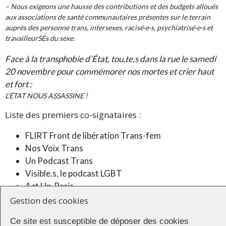
– Nous exigeons une hausse des contributions et des budgets alloués
aux associations de santé communautaires présentes sur le terrain
auprès des personne trans, intersexes, racisé·e·s, psychiatrisé·e·s et
travailleurSEs du sexe.
Face à la transphobie d’État, tou,te,s dans la rue le samedi
20 novembre pour commémorer nos mortes et crier haut
et fort :
L’ÉTAT NOUS ASSASSINE !
Liste des premiers co-signataires :
FLIRT Front de libération Trans-fem
Nos Voix Trans
Un Podcast Trans
Visible.s, le podcast LGBT
Act Up-Paris
Cases Rebelles
Gestion des cookies
CLE Autiste
Ce site est susceptible de déposer des cookies
Collectif Compas