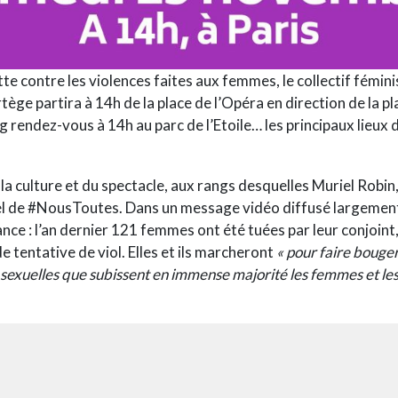
utte contre les violences faites aux femmes, le
collectif fémi
rtège partira à 14h de la place de l’Opéra en direction de la p
rg rendez-vous à 14h au parc de l’Etoile… les principaux lieux 
 culture et du spectacle, aux rangs desquelles Muriel Robin,
l de #NousToutes. Dans un message vidéo diffusé largement su
France : l’an dernier 121 femmes ont été tuées par leur conjoi
e tentative de viol. Elles et ils marcheront
« pour faire bouge
et sexuelles que subissent en immense majorité les femmes et les