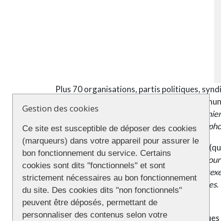
Plus 70 organisations, partis politiques, synd
LGBT+ ne sont pas en reste.
Dans un commun
Gestion des cookies
aussi victimes de ces violences
». «
L’an dernie
25 % de biphobie et plus 22 % d’actes transp
Ce site est susceptible de déposer des cookies
(marqueurs) dans votre appareil pour assurer le
Dans son appel à manifester
, l’Inter-LGBT (q
bon fonctionnement du service. Certains
en compte les différentes discriminations pour 
cookies sont dits "fonctionnels" et sont
trans, travailleuses d sexe, personnes interse
strictement nécessaires au bon fonctionnement
sont également particulièrement vulnérables. I
du site. Des cookies dits "non fonctionnels"
doivent être prises en compte partout. »
peuvent être déposés, permettant de
personnaliser des contenus selon votre
Cette manifestation se déroulera à quelques 