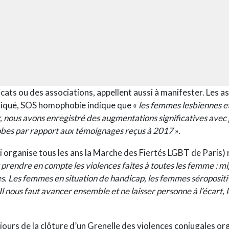
icats ou des associations, appellent aussi à manifester. Les a
iqué
, SOS homophobie indique que «
les femmes lesbiennes et 
r, nous avons enregistré des augmentations significatives avec
hobes par rapport aux témoignages reçus à 2017
».
ui organise tous les ans la Marche des Fiertés LGBT de Paris) r
prendre en compte les violences faites à toutes les femme : mig
xes. Les femmes en situation de handicap, les femmes séroposit
l nous faut avancer ensemble et ne laisser personne à l’écart, 
jours de la clôture d’un Grenelle des violences conjugales o