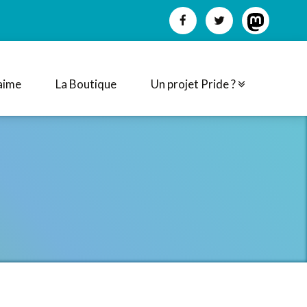
aime
La Boutique
Un projet Pride ?