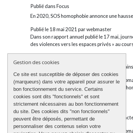
Publié dans
Focus
En 2020, SOS homophobie annonce une hausse d
Publié le
18 mai 2021
par
webmaster
Dans son rapport annuel publié le 17 mai, jour
des violences vers les espaces privés » au cour
Publié dans
Focus
Gestion des cookies
IDAHOT : des lignes arc-en-ciel sur les terrai
Ce site est susceptible de déposer des cookies
Publié le
17 mai 2021
(17 mai 2021)
par
webma
(marqueurs) dans votre appareil pour assurer le
A l’occasion de la journée mondiale contre l’ho
bon fonctionnement du service. Certains
l’homophobie.
cookies sont dits "fonctionnels" et sont
strictement nécessaires au bon fonctionnement
Publié dans
Focus
du site. Des cookies dits "non fonctionnels"
IDAHOT : Après des années de hausse, les ac
peuvent être déposés, permettant de
personnaliser des contenus selon votre
Publié le
17 mai 2021
(17 mai 2021)
par
webma