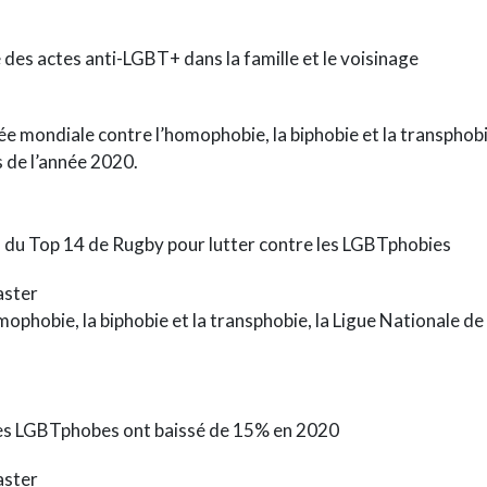
es actes anti-LGBT+ dans la famille et le voisinage
née mondiale contre l’homophobie, la biphobie et la transph
s de l’année 2020.
ns du Top 14 de Rugby pour lutter contre les LGBTphobies
ster
mophobie, la biphobie et la transphobie, la Ligue Nationale d
tes LGBTphobes ont baissé de 15% en 2020
ster