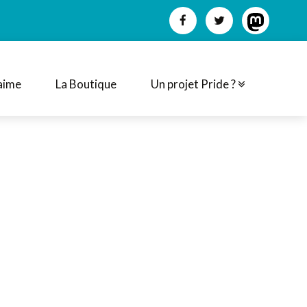
aime
La Boutique
Un projet Pride ?