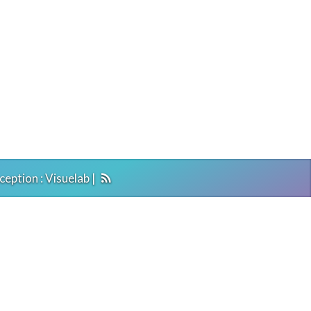
ception :
Visuelab
|