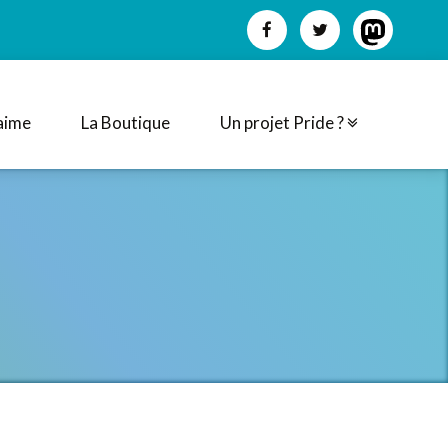
aime
La Boutique
Un projet Pride ?