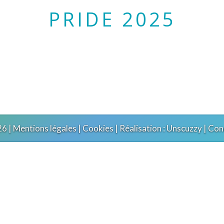
PRIDE 2025
6 |
Mentions légales
|
Cookies
| Réalisation :
Unscuzzy
| Con