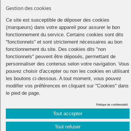
Gestion des cookies
Lecteur
Ce site est susceptible de déposer des cookies
vidéo
(marqueurs) dans votre appareil pour assurer le bon
fonctionnement du service. Certains cookies sont dits
"fonctionnels" et sont strictement nécessaires au bon
fonctionnement du site. Des cookies dits "non
fonctionnels" peuvent être déposés, permettant de
personnaliser des contenus selon votre navigation. Vous
pouvez choisir d'accepter ou non les cookies en utilisant
les boutons ci-dessous. A tout moment, vous pouvez
00:00
00:27
modifier vos préférences en cliquant sur "Cookies" dans
le pied de page.
Partager
Politique de confidentialité
Tout accepter
Tout refuser
CONNECTION
© 2026 |
Mentions légales
|
Cookies
|