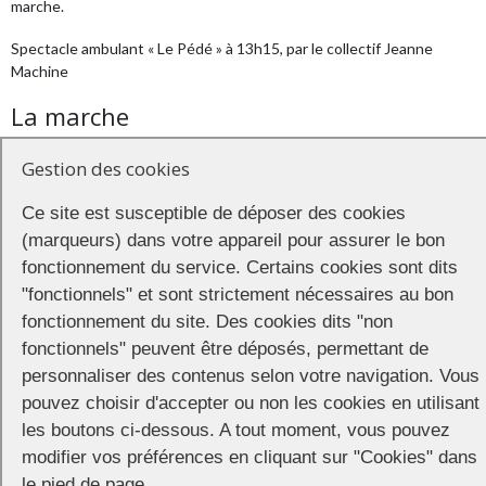
marche.
Spectacle ambulant « Le Pédé » à 13h15, par le collectif Jeanne
Machine
La marche
Après quelques discours (traduction en langue des signes) et une
Gestion des cookies
bénédiction des Soeurs de la Perpétuelle Indulgence Couvent de
Paname, départ des manifestants à 16h du parc Beaumont pour un
Ce site est susceptible de déposer des cookies
parcours dans le centre ville de Pau. La batucada « L’étoile métisse »
(marqueurs) dans votre appareil pour assurer le bon
assurera l’ambiance !
fonctionnement du service. Certains cookies sont dits
La soirée
"fonctionnels" et sont strictement nécessaires au bon
fonctionnement du site. Des cookies dits "non
A partir de 20h, soirée à la Route du Son, à Billère. Food Trucks, Les
fonctionnels" peuvent être déposés, permettant de
Dam’Oiselles (Pau), Leny Muh (Paris) et DJ Mlle Léa (Lyon). Acheter
personnaliser des contenus selon votre navigation. Vous
sa place en ligne :
pouvez choisir d'accepter ou non les cookies en utilisant
https://www.ampli.asso.fr/event/la-marche-des-fiertes/
les boutons ci-dessous. A tout moment, vous pouvez
modifier vos préférences en cliquant sur "Cookies" dans
Dès 2h, after au CBGB Club à Bizanos.
le pied de page.