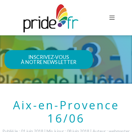
INSCRIVEZ-VOUS
À NOTRE NEWS LETTER
Aix-en-Provence
16/06
Publié le : 01 juin 2018
|
Mis à jour : 08 juin 2018
|
Auteur : webmaster