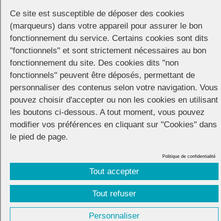
vers 15h. Itinéraire :
Ce site est susceptible de déposer des cookies
(marqueurs) dans votre appareil pour assurer le bon
rue Foch –
rue Bedarrides –
rue Espariat –
Rotonde – c
ours
fonctionnement du service. Certains cookies sont dits
Mirabeau (jusqu’à la statue du Roi René) –
rue Fabrot –
rue des
Bagniers –
rue des Chapeliers –
rue Méjanes
"fonctionnels" et sont strictement nécessaires au bon
fonctionnement du site. Des cookies dits "non
En vue de la statue du Roi René, sur le cours Mirabeau, les
fonctionnels" peuvent être déposés, permettant de
marcheurs seront invités à faire un die-in en mémoire des victimes
personnaliser des contenus selon votre navigation. Vous
du VIH/sida et de l’homophobie.
pouvez choisir d'accepter ou non les cookies en utilisant
Arrivée à partir de 16h30 place Richelme. Discours de clôture.
les boutons ci-dessous. A tout moment, vous pouvez
modifier vos préférences en cliquant sur "Cookies" dans
le pied de page.
Politique de confidentialité
Tout accepter
CONNECTION
© 2026 |
Mentions légales
|
Cookies
|
Tout refuser
Réalisation :
Unscuzzy
| Conception :
Visuelab
|
Personnaliser