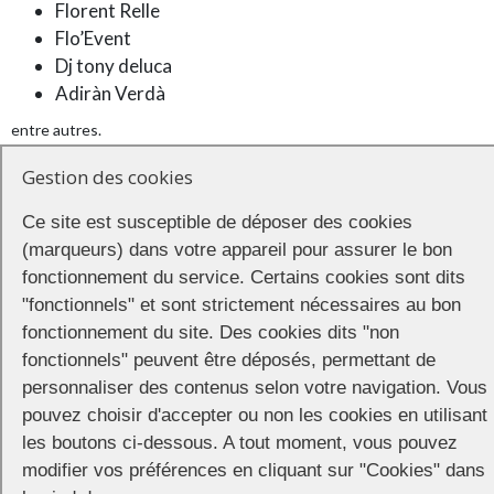
Florent Relle
Flo’Event
Dj tony deluca
Adiràn Verdà
entre autres.
La soirée
Gestion des cookies
Ce site est susceptible de déposer des cookies
Closing Festival, la plus grande soirée LGBT+ du Pas-de-Calais, se
déroulera en deux temps :
(marqueurs) dans votre appareil pour assurer le bon
fonctionnement du service. Certains cookies sont dits
dès 21h au Factory Arras
"fonctionnels" et sont strictement nécessaires au bon
place du Théâtre Arras
fonctionnement du site. Des cookies dits "non
à partir de 23h au Rainbow Club
fonctionnels" peuvent être déposés, permettant de
Loos en Gohell.
personnaliser des contenus selon votre navigation. Vous
Guest DJs, goodies, cadeaux…
pouvez choisir d'accepter ou non les cookies en utilisant
les boutons ci-dessous. A tout moment, vous pouvez
modifier vos préférences en cliquant sur "Cookies" dans