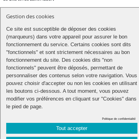
Compte tenu de la situation et des contraintes imposées par les
Gestion des cookies
autorités,
« le format de notre Marche sera restreint et aucune
musique amplifiée ne sera diffusée afin d’éviter des regroupements
Ce site est susceptible de déposer des cookies
autours des chars et éviter au maximum l’émergence de foyers
(marqueurs) dans votre appareil pour assurer le bon
épidémiques à l’issue de la Marche, dans la ville d’Arras ou aux
alentours »
, préviennent les organisateurs.
fonctionnement du service. Certains cookies sont dits
"fonctionnels" et sont strictement nécessaires au bon
L’Apéro Pride
fonctionnement du site. Des cookies dits "non
fonctionnels" peuvent être déposés, permettant de
Après dislocation du cortège, les terrasses des établissements
personnaliser des contenus selon votre navigation. Vous
LGBT+ d’Arras accueilleront les marcheurs pour un apéro en
pouvez choisir d'accepter ou non les cookies en utilisant
terrasse.
les boutons ci-dessous. A tout moment, vous pouvez
modifier vos préférences en cliquant sur "Cookies" dans
le pied de page.
Politique de confidentialité
Tout accepter
CONNECTION
© 2026 |
Mentions légales
|
Cookies
|