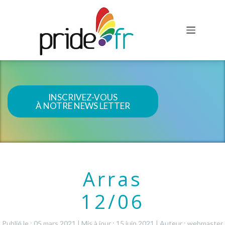
INSCRIVEZ-VOUS
À NOTRE NEWS LETTER
Arras
12/06
Publié le : 05 mars 2021
|
Mis à jour : 15 juin 2021
|
Auteur : webmaster