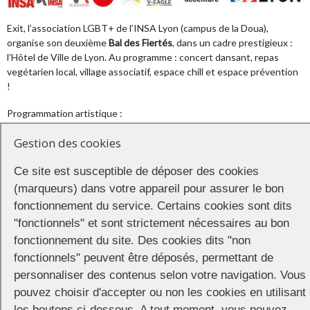
Exit, l’association LGBT+ de l’INSA Lyon (campus de la Doua),
organise son deuxième
Bal des Fiertés
, dans un cadre prestigieux :
l’Hôtel de Ville de Lyon. Au programme : concert dansant, repas
vegétarien local, village associatif, espace chill et espace prévention
!
Programmation artistique :
Centuries (pop, rock, funk), un groupe d’étudiants et
Gestion des cookies
étudiantes de l’INSA
Ce site est susceptible de déposer des cookies
Coeur (trap romantique, hyperpop)
(marqueurs) dans votre appareil pour assurer le bon
DJ Pompompom (afro,latino, classiques 90/2000)
fonctionnement du service. Certains cookies sont dits
et en interludes le collectif Les Pleureuses (drag,
"fonctionnels" et sont strictement nécessaires au bon
lipsync, chant)
fonctionnement du site. Des cookies dits "non
Le Bal est un évènement inclusif, gratuit et ouvert à tous et toutes,
fonctionnels" peuvent être déposés, permettant de
sans distinction. L’entrée est gratuite, mais l’inscription est
personnaliser des contenus selon votre navigation. Vous
obligatoire. N’oubliez pas de réserver votre place :
pouvez choisir d'accepter ou non les cookies en utilisant
https://www.helloasso.com/associations/exit/evenements/inscription
au-bal-des-fiertes
les boutons ci-dessous. A tout moment, vous pouvez