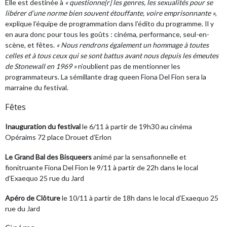
Elle est destinée à
« questionne[r] les genres, les sexualités pour se
libérer d’une norme bien souvent étouffante, voire emprisonnante »
,
explique l’équipe de programmation dans l’édito du programme. Il y
en aura donc pour tous les goûts : cinéma, performance, seul-en-
scène, et fêtes.
« Nous rendrons également un hommage à toutes
celles et à tous ceux qui se sont battus avant nous depuis les émeutes
de Stonewall en 1969 »
n’oublient pas de mentionner les
programmateurs. La sémillante drag queen Fiona Del Fion sera la
marraine du festival.
Fêtes
Inauguration du festival
le 6/11 à partir de 19h30 au cinéma
Opéraims 72 place Drouet d’Erlon
Le Grand Bal des Bisqueers
animé par la sensafionnelle et
fionitruante Fiona Del Fion le 9/11 à partir de 22h dans le local
d’Exaequo 25 rue du Jard
Apéro de Clôture
le 10/11 à partir de 18h dans le local d’Exaequo 25
rue du Jard