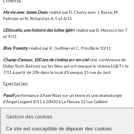
Cinéma
Ma vie avec James Dean
, réalisé par D. Choisy avec J. Rasse, M.
Pelissier et N. Richard les 4, 5 et 6/11
L’Etincelle, une histoire des luttes lgbt+
, réalisé par B. Masocco les 7
et 9/11
Bixa Travesty
, réalisé par K. Goifman et C. Priscilla le 10/11
Champ d’amour, 100 ans de cinéma arc-en-ciel
ciné-conférence de
Didier Roth-Bettoni sur les films qui ont marqué le cinéma LGBT+ le
7/11 à partir de 20h dans le local d’Exaequo 25 rue du Jard
Spectacles
Passif
performance d’Axel Rizat sur un texte et une dramaturgie
d’Angel Liegent 8/11 à 20h30 à La Fileuse 12 rue Galliéni
Lavéant Machine
, seul-en-scène de Yohann Lavéant le 9/11
Gestion des cookies
Lectures pour jeune public
par Fiona Del Fion le 10/11 à partir de 17h
Ce site est susceptible de déposer des cookies
dans le local d’Exaequo 25 rue du Jard