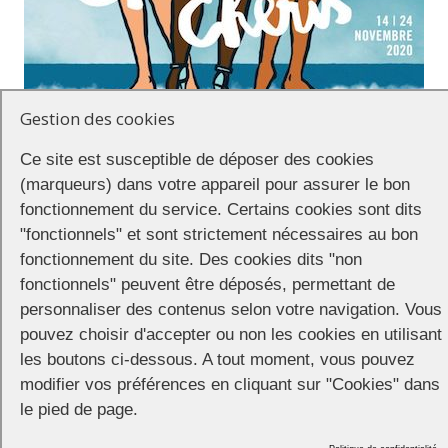
Gestion des cookies
Ce site est susceptible de déposer des cookies
(marqueurs) dans votre appareil pour assurer le bon
fonctionnement du service. Certains cookies sont dits
Chéries – Chéris
"fonctionnels" et sont strictement nécessaires au bon
fonctionnement du site. Des cookies dits "non
fonctionnels" peuvent être déposés, permettant de
Que chacun.e se rassure, la 26ème édition du Festival du Film
personnaliser des contenus selon votre navigation. Vous
LGBTQ & +++ de Paris aura bien lieu, en dépit du couvre-feu, dans
pouvez choisir d'accepter ou non les cookies en utilisant
ses lieux habituels, les cinémas MK2 Beaubourg, Bibliothèque et
les boutons ci-dessous. A tout moment, vous pouvez
Quai de Seine, avec des horaires adaptés.
modifier vos préférences en cliquant sur "Cookies" dans
https://www.facebook.com/FFLGBTQP/videos/726365184631064/
le pied de page.