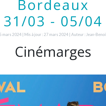
Bordeaux
31/03 - 05/04
 25 mars 2024
|
Mis à jour : 27 mars 2024
|
Auteur : Jean-Ben
Cinémarges