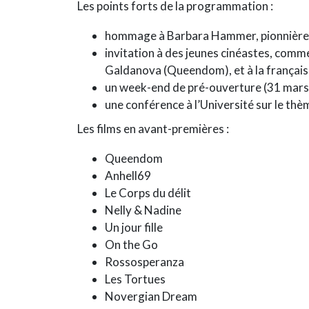
Les points forts de la programmation :
hommage à Barbara Hammer, pionnière d
invitation à des jeunes cinéastes, comme
Galdanova (Queendom), et à la français
un week-end de pré-ouverture (31 mars-2
une conférence à l’Université sur le th
Les films en avant-premières :
Queendom
Anhell69
Le Corps du délit
Nelly & Nadine
Un jour fille
On the Go
Rossosperanza
Les Tortues
Novergian Dream