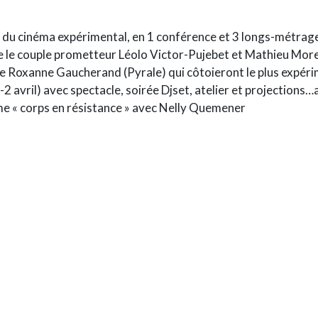
u cinéma expérimental, en 1 conférence et 3 longs-métrage
 le couple prometteur Léolo Victor-Pujebet et Mathieu Morel (L
e Roxanne Gaucherand (Pyrale) qui côtoieront le plus expér
 avril) avec spectacle, soirée Djset, atelier et projections…
ème « corps en résistance » avec Nelly Quemener