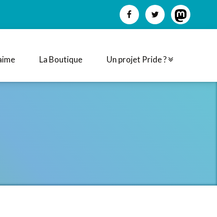
aime
La Boutique
Un projet Pride ?