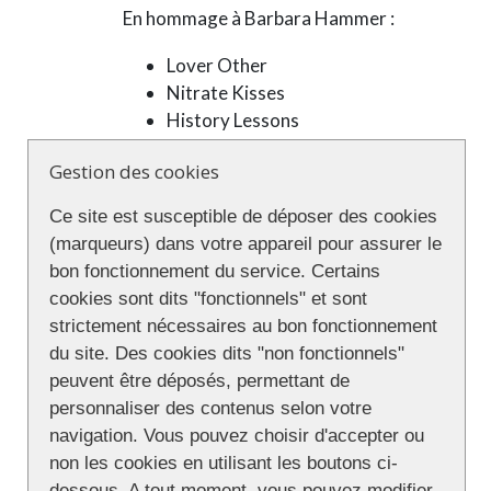
En hommage à Barbara Hammer :
Lover Other
Nitrate Kisses
History Lessons
Une thématique « activismes » :
Gestion des cookies
Screaming queens
Ce site est susceptible de déposer des cookies
FHAR
(marqueurs) dans votre appareil pour assurer le
Trois programme de courts-métrages :
bon fonctionnement du service. Certains
cookies sont dits "fonctionnels" et sont
Queers
strictement nécessaires au bon fonctionnement
Goudous
du site. Des cookies dits "non fonctionnels"
Queers of color
peuvent être déposés, permettant de
personnaliser des contenus selon votre
Trois films en décentralisation :
navigation. Vous pouvez choisir d'accepter ou
Levante
non les cookies en utilisant les boutons ci-
Sans Coeur
dessous. A tout moment, vous pouvez modifier