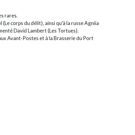
s rares.
e corps du délit), ainsi qu’à la russe Agniia
imenté David Lambert (Les Tortues).
aux Avant-Postes et à la Brasserie du Port