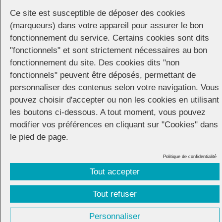
Ce site est susceptible de déposer des cookies
Le parcours :
(marqueurs) dans votre appareil pour assurer le bon
avenue des États-unis – place Gaillard – rue Montlosier –
fonctionnement du service. Certains cookies sont dits
place Delille – boulevard Trudaine – cour Sablon – fac de
"fonctionnels" et sont strictement nécessaires au bon
Lettre – boulevard Mitterrand – Comédie/Maison de la
fonctionnement du site. Des cookies dits "non
culture – rue Gonod
fonctionnels" peuvent être déposés, permettant de
et retour en fin d’après midi sur la place de Jaude.
personnaliser des contenus selon votre navigation. Vous
A plusieurs occasions, les manifestants feront des arrêts,
pouvez choisir d'accepter ou non les cookies en utilisant
notamment devant le monument de la Déportation,
les boutons ci-dessous. A tout moment, vous pouvez
devant le siège de l’ordre des médecins ou devant la
modifier vos préférences en cliquant sur "Cookies" dans
faculté de Lettres.
le pied de page.
Politique de confidentialité
Tout accepter
CONNECTION
© 2026 |
Mentions légales
|
Cookies
|
Tout refuser
Réalisation :
Unscuzzy
| Conception :
Visuelab
|
Personnaliser