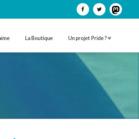
aime
La Boutique
Un projet Pride ?