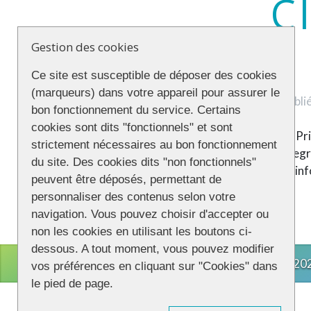
C
Gestion des cookies
Ce site est susceptible de déposer des cookies
(marqueurs) dans votre appareil pour assurer le
Publié
bon fonctionnement du service. Certains
cookies sont dits "fonctionnels" et sont
Il semble très difficile d’organiser une Gay P
strictement nécessaires au bon fonctionnement
réseaux sociaux interposés. GayPride.fr regret
du site. Des cookies dits "non fonctionnels"
conséquence, nous cessons de relayer les inf
peuvent être déposés, permettant de
personnaliser des contenus selon votre
navigation. Vous pouvez choisir d'accepter ou
non les cookies en utilisant les boutons ci-
dessous. A tout moment, vous pouvez modifier
CONNECTION
© 202
vos préférences en cliquant sur "Cookies" dans
le pied de page.