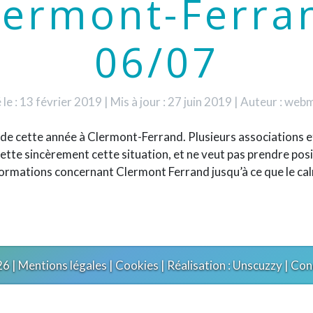
lermont-Ferra
06/07
 le : 13 février 2019
|
Mis à jour : 27 juin 2019
|
Auteur : web
ride cette année à Clermont-Ferrand. Plusieurs associations e
te sincèrement cette situation, et ne veut pas prendre positi
ormations concernant Clermont Ferrand jusqu’à ce que le calm
6 |
Mentions légales
|
Cookies
| Réalisation :
Unscuzzy
| Con