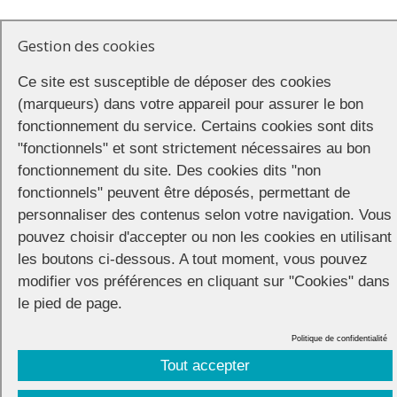
https://www.facebook.com/collectif.existransinter/videos/36952782
Gestion des cookies
Ce site est susceptible de déposer des cookies
Le Collectif d’organisation a choisi comme mot d’ordre de cette 24e
(marqueurs) dans votre appareil pour assurer le bon
ExisTransInter :
fonctionnement du service. Certains cookies sont dits
"fonctionnels" et sont strictement nécessaires au bon
LA RÉPUBLIQUE NOUS PRÉFÈRE MORT·ES !
fonctionnement du site. Des cookies dits "non
« Ce douloureux constat, nous, HandiEs, Inter, Putes, RaciséEs, Trans,
fonctionnels" peuvent être déposés, permettant de
le vivons tous les jours »
, indiquent les membres de l’ExistransInter,
personnaliser des contenus selon votre navigation. Vous
en faisant notamment référence à Doona, une jeune étudiante de
pouvez choisir d'accepter ou non les cookies en utilisant
Montpellier qui à mis fin à ses jours le 23 septembre (lire
les boutons ci-dessous. A tout moment, vous pouvez
Rassemblement après le suicide de Doona, jeune femme trans : « Ce
modifier vos préférences en cliquant sur "Cookies" dans
que l’on vit, c’est un trauma collectif »
).
le pied de page.
Politique de confidentialité
Tout accepter