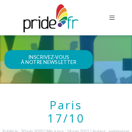
INSCRIVEZ-VOUS
À NOTRE NEWS LETTER
Paris
17/10
Publié le : 30 juin 2020
|
Mis à jour : 14 juin 2021
|
Auteur : webmaster