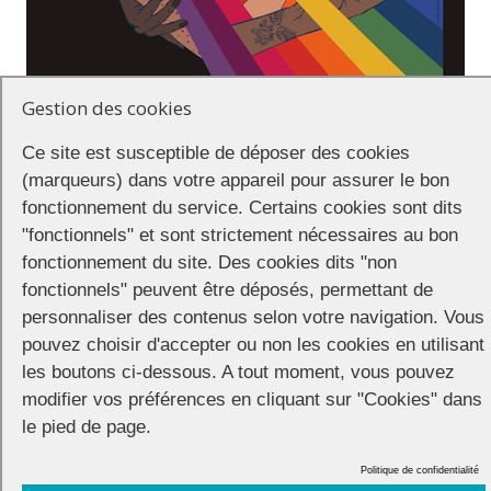
Gestion des cookies
Ce site est susceptible de déposer des cookies
(marqueurs) dans votre appareil pour assurer le bon
Du 1er au 6 juin, l’équipe de programmation de
Cinépride
vous
fonctionnement du service. Certains cookies sont dits
propose une sélection de fictions qui vous emmènera de l’Inde à
"fonctionnels" et sont strictement nécessaires au bon
Hong-Kong, de la France à la Turquie, tout en passant par le
fonctionnement du site. Des cookies dits "non
Royaume-Uni, les Philippines, la ville brésilienne, la campagne
allemande. C’est un « moyen de s’échapper, mais aussi de se
fonctionnels" peuvent être déposés, permettant de
retrouver face à un seul et même écran après de longs mois de
personnaliser des contenus selon votre navigation. Vous
désert culturel », promettent les organisateurs .
pouvez choisir d'accepter ou non les cookies en utilisant
les boutons ci-dessous. A tout moment, vous pouvez
Rendez-vous au
cinéma KATORZA
3 rue Corneille Nantes
modifier vos préférences en cliquant sur "Cookies" dans
le pied de page.
Politique de confidentialité