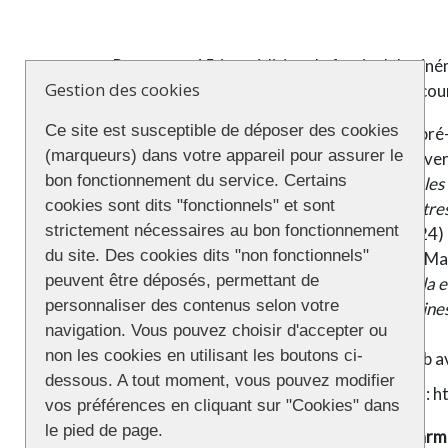
Pour cette 15 ème édition du festival de ci
Gestion des cookies
internationale avec sept séances de films cour
Ce site est susceptible de déposer des cookies
vendredi 26/09 à 19h30 : séance de pr
(marqueurs) dans votre appareil pour assurer le
vendredi 27/09 à 19h30 : soirée d’ouve
bon fonctionnement du service. Certains
vendredi 27/09 à 21h30 : film
Toutes le
cookies sont dits "fonctionnels" et sont
samedi 28/09 à 18h00 : film
3 kilomètres
strictement nécessaires au bon fonctionnement
première – Queer Palm – Cannes 2024) 
du site. Des cookies dits "non fonctionnels"
samedi 28/09 à 21h00 : film
Baby
de Mar
peuvent être déposés, permettant de
dimanche 29/09 à 16h00 : film
La bella 
personnaliser des contenus selon votre
dimanche 29/09 à 18h00 : film
Les reine
navigation. Vous pouvez choisir d'accepter ou
présence du réalisateur)
non les cookies en utilisant les boutons ci-
lundi 30/09 à 19h30 : séance ciné-club 
dessous. A tout moment, vous pouvez modifier
Programme complet sur le site du festival :
h
vos préférences en cliquant sur "Cookies" dans
le pied de page.
Les séances se déroulent au
cinéma Les Carm