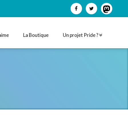
aime
La Boutique
Un projet Pride ?