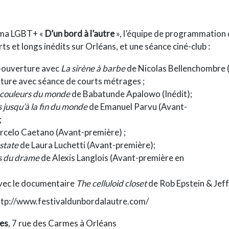
néma LGBT+ «
D’un bord à l’autre
», l’équipe de programmation 
ts et longs inédits sur Orléans, et une séance ciné-club :
é-ouverture avec
La sirène à barbe
de Nicolas Bellenchombre 
rture avec séance de courts métrages ;
s couleurs du monde
de Babatunde Apalowo (Inédit);
 jusqu’à la fin du monde
de Emanuel Parvu (Avant-
;
celo Caetano (Avant-première) ;
estate
de Laura Luchetti (Avant-première);
s du drame
de Alexis Langlois (Avant-première en
avec le documentaire
The celluloid closet
de Rob Epstein & Jef
ttp://www.festivaldunbordalautre.com/
es
, 7 rue des Carmes à Orléans