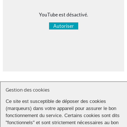
YouTube est désactivé.
Autoriser
Gestion des cookies
Rendez-vous
Ce site est susceptible de déposer des cookies
Cinémas Studio
(marqueurs) dans votre appareil pour assurer le bon
2 rue des Ursulines
fonctionnement du service. Certains cookies sont dits
37000 Tours
"fonctionnels" et sont strictement nécessaires au bon
et dans de nombreuses communes de l’aire tourangelle : Blois, Saint-