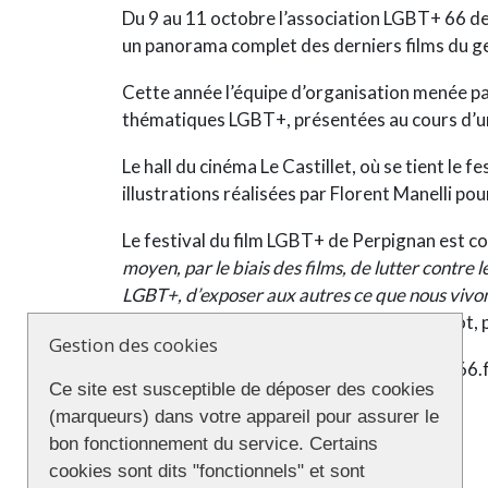
Du 9 au 11 octobre l’association LGBT+ 66 de 
un panorama complet des derniers films du gen
Cette année l’équipe d’organisation menée pa
thématiques LGBT+, présentées au cours d’une
Le hall du cinéma Le Castillet, où se tient le 
illustrations réalisées par Florent Manelli p
Le festival du film LGBT+ de Perpignan est
moyen, par le biais des films, de lutter contre
LGBT+, d’exposer aux autres ce que nous vivons
un lien social »
explique Jean-Loup Thevenot, 
Gestion des cookies
Programme détaillé sur
https://www.lgbt66.f
Ce site est susceptible de déposer des cookies
Les lieux
(marqueurs) dans votre appareil pour assurer le
bon fonctionnement du service. Certains
cookies sont dits "fonctionnels" et sont
Cinéma Le Castillet