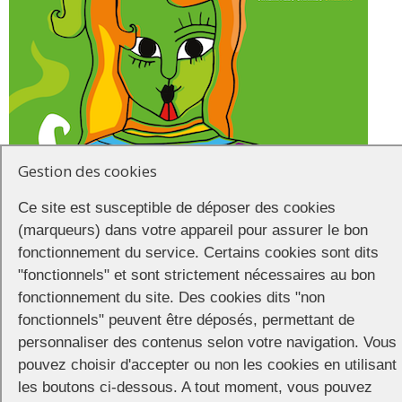
Gestion des cookies
Ce site est susceptible de déposer des cookies
(marqueurs) dans votre appareil pour assurer le bon
fonctionnement du service. Certains cookies sont dits
Cette année encore, l’équipe de programmation propose une large
"fonctionnels" et sont strictement nécessaires au bon
sélection internationale de films inédits
(Moffie, Les sentiers de
fonctionnement du site. Des cookies dits "non
l’oubli, Ammonite)
et d’avant-premières
(Pour toujours, A good man)
sans oublier l‘incontournable séance de courts métrages.
fonctionnels" peuvent être déposés, permettant de
personnaliser des contenus selon votre navigation. Vous
pouvez choisir d'accepter ou non les cookies en utilisant
les boutons ci-dessous. A tout moment, vous pouvez
cinéma Les Carmes 7 rue des Carmes, Orléans