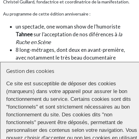
Christel Guillard, fondactrice et coordinatrice de la manifestation.
Au programme de cette édition anniversaire :
un spectacle, one woman show de l’humoriste
Tahnee
sur l’acceptation de nos diférences à
la
Ruche en Scène
8 long-métrages, dont deux en avant-première,
avec notamment le très beau documentaire
L’Etincelle, une histoire des luttes LGBT+
Gestion des cookies
une séance de courts-métrages,
et une exposition intitulée
LGBTI+ Stories
, qui
Ce site est susceptible de déposer des cookies
propose une relecture des visuels des films à
(marqueurs) dans votre appareil pour assurer le bon
thématique LGBT sortis au cours de la dernière
fonctionnement du service. Certains cookies sont dits
décennie :
Tomboy
,
La vie d’Adèle
,
Call me by your
"fonctionnels" et sont strictement nécessaires au bon
name
…
fonctionnement du site. Des cookies dits "non
Retrouvez la programmation, les tarifs et les horaires des séances
fonctionnels" peuvent être déposés, permettant de
sur le site du festival :
http://www.festivaldunbordalautre.com/
personnaliser des contenus selon votre navigation. Vous
pouvez choisir d'accepter ou non les cookies en utilisant