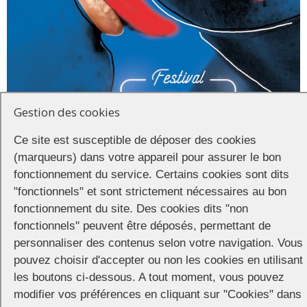
Gestion des cookies
Ce site est susceptible de déposer des cookies
(marqueurs) dans votre appareil pour assurer le bon
fonctionnement du service. Certains cookies sont dits
"fonctionnels" et sont strictement nécessaires au bon
fonctionnement du site. Des cookies dits "non
La 10e édition d’Écrans Mixtes, Festival international de cinéma
fonctionnels" peuvent être déposés, permettant de
QUEER de Lyon et de la Métropole, se déroulera du 4 au 12 mars
personnaliser des contenus selon votre navigation. Vous
2020. Au programme : 55 séances, dans 28 lieux différents. André
pouvez choisir d'accepter ou non les cookies en utilisant
Téchiné et John Waters seront les invités d’honneur du festival.
les boutons ci-dessous. A tout moment, vous pouvez
Pour en savoir plus, Stay tuned !
modifier vos préférences en cliquant sur "Cookies" dans
Ecrans Mixtes sur le web :
http://festival-em.org