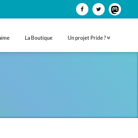
aime
La Boutique
Un projet Pride ?