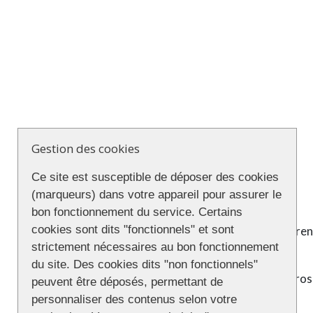
Gestion des cookies
Ce site est susceptible de déposer des cookies
(marqueurs) dans votre appareil pour assurer le
bon fonctionnement du service. Certains
cookies sont dits "fonctionnels" et sont
La Fierté Ours de Paris est depuis 2008 le r
strictement nécessaires au bon fonctionnement
l’Ascension, du 17 au 21 mai, à Paris.
du site. Des cookies dits "non fonctionnels"
Des apéros, des repas conviviaux, des apéros,
peuvent être déposés, permettant de
cours de ce long week-end.
personnaliser des contenus selon votre