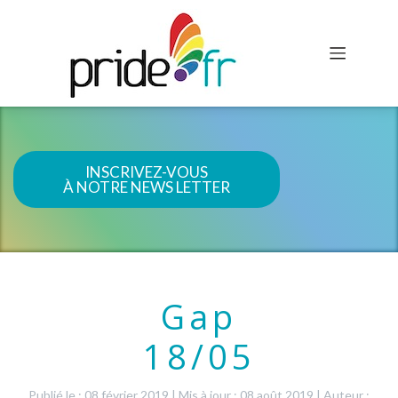
INSCRIVEZ-VOUS
À NOTRE NEWS LETTER
Gap
18/05
Publié le : 08 février 2019
|
Mis à jour : 08 août 2019
|
Auteur :