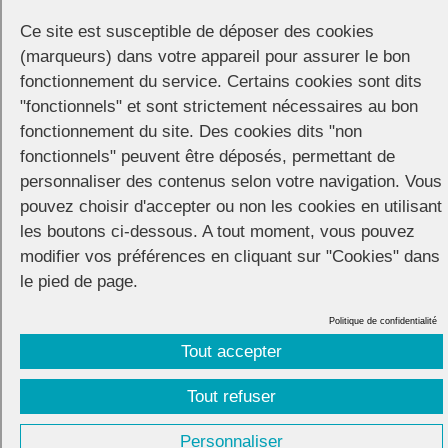
Ce site est susceptible de déposer des cookies
Cette année, pour animer la Gay Pride de Gap, ses organisateurs,
(marqueurs) dans votre appareil pour assurer le bon
membres de l’association Freedom 05, proposent aux manifestants
de défiler sur le thème «
Les cinquante ans de Stonewall
».
fonctionnement du service. Certains cookies sont dits
"fonctionnels" et sont strictement nécessaires au bon
Préparation du char à partir de 11h sur l’esplanade de la Paix.
fonctionnement du site. Des cookies dits "non
fonctionnels" peuvent être déposés, permettant de
Départ du cortège depuis l’esplanade de la Paix à 15h. Itinéraire :
personnaliser des contenus selon votre navigation. Vous
boulevard Pompidou – rue Carnot – boulevard de la Libération –
pouvez choisir d'accepter ou non les cookies en utilisant
place de la République – rue Pasteur
les boutons ci-dessous. A tout moment, vous pouvez
arrivée au parc de la Pépinière pour terminer l’après-midi dans la
modifier vos préférences en cliquant sur "Cookies" dans
bonne humeur et faire la fête jusqu’à une heure avancée de la soirée.
le pied de page.
Politique de confidentialité
Tout accepter
Tout refuser
CONNECTION
© 2026 |
Mentions légales
|
Cookies
|
Réalisation :
Unscuzzy
| Conception :
Visuelab
|
Personnaliser