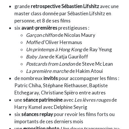
grande
retrospective Sébastien Lifshitz
avec une
master class donnée par Sébastien Lifshitz en
personne, et 8 de ses films
six
avant-premières
prestigieuses :
Garçon chiffon
de Nicolas Maury
Moffie
d’Oliver Hermanus
Un printemps à Hong Kong
de Ray Yeung
Baby Jane
de Katja Gauriloff
Postcards from London
de Steve Mc Lean
La première marche
de Hakim Atoui
de nombreux
invités
pour accompagner les films :
Patric Chiha, Stéphane Riethauser, Baptiste
Etchegaray, Christiane Spièro entre autres
une
séance patrimoine
avec
Les lèvres rouges
de
Harry Kumel avec Delphine Seyrig
six
séances replay
pour revoir les films forts ou
importants de ces derniers mois
une
exposition photo
Une douce transgression au-