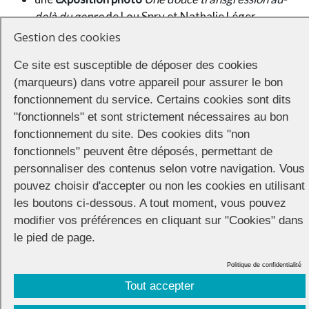
delà du genre
de Lou Spry et Nathalie Léger
le
seul-en-scène
Dans la peau de la panthère
, d’Anne-
Gestion des cookies
Gaëlle Duvochel
Ce site est susceptible de déposer des cookies
Les lieux
(marqueurs) dans votre appareil pour assurer le bon
fonctionnement du service. Certains cookies sont dits
cinéma
Le Rialto
4 rue de Rivoli
"fonctionnels" et sont strictement nécessaires au bon
cinéma
Le Mercury
16 place Garibaldi
fonctionnement du site. Des cookies dits "non
fonctionnels" peuvent être déposés, permettant de
Cinémathèque de Nice
3 esplanade Kennedy
personnaliser des contenus selon votre navigation. Vous
pouvez choisir d'accepter ou non les cookies en utilisant
Théâtre de l’Eau Vive
10 boulevard Carabacel
les boutons ci-dessous. A tout moment, vous pouvez
Uni-Vers-Photos
1 rue Penchienatti
modifier vos préférences en cliquant sur "Cookies" dans
le pied de page.
Politique de confidentialité
Tout accepter
CONNECTION
© 2026 |
Mentions légales
|
Cookies
|