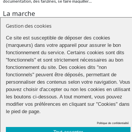
documentation, des fanzines, se faire maquiller…
La marche
Gestion des cookies
Rendez-vous à 17h sur la place du Champs de Mars (la poste) pour
former le cortège et démarrer une déambulation en musique dans
Ce site est susceptible de déposer des cookies
les rues du centre-ville Itinéraire :
(marqueurs) dans votre appareil pour assurer le bon
bd de Vernon → place général de Gaulle → bd Pasteur → place de la
fonctionnement du service. Certains cookies sont dits
Paix (pause) → allées de la guinguette → place de l’Airette (pause) →
"fonctionnels" et sont strictement nécessaires au bon
bd Gambetta → bd de Vernon
fonctionnement du site. Des cookies dits "non
et retour sur la place du Champs de Mars.
fonctionnels" peuvent être déposés, permettant de
personnaliser des contenus selon votre navigation. Vous
La soirée
pouvez choisir d'accepter ou non les cookies en utilisant
les boutons ci-dessous. A tout moment, vous pouvez
A partir de 19h une soirée conviviale est organisée par Ard-en-ciel.
modifier vos préférences en cliquant sur "Cookies" dans
Stands d’association. Repas à prix libre. Karaoké. DJ sets.
le pied de page.
Politique de confidentialité