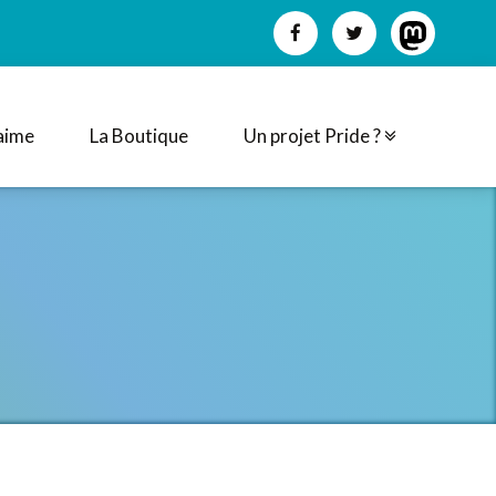
aime
La Boutique
Un projet Pride ?