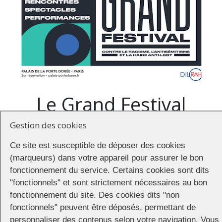
Le Grand Festival
Gestion des cookies
À l’occasion de la semaine d’éducation et d’actions contre le racisme,
l’antisémitisme et la haine anti-LGBT,
Le Grand Festival
revient pour
Ce site est susceptible de déposer des cookies
e
sa 6
édition du 24 au 27 mars au Musée de l’histoire de
(marqueurs) dans votre appareil pour assurer le bon
l’immigration. Au programme, des débats, des spectacles, des
fonctionnement du service. Certains cookies sont dits
rencontres et des performances : les artistes prennent la parole et
"fonctionnels" et sont strictement nécessaires au bon
s’engagent contre les discriminations à travers une programmation
ouverte à tous ! Détails de la programmation
sur le site du musée
.
fonctionnement du site. Des cookies dits "non
fonctionnels" peuvent être déposés, permettant de
Le Grand Festival est organisé avec le soutien de la
Délégation
personnaliser des contenus selon votre navigation. Vous