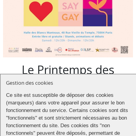
Le Printemps des
Assoces
Gestion des cookies
Ce site est susceptible de déposer des cookies
(marqueurs) dans votre appareil pour assurer le bon
fonctionnement du service. Certains cookies sont dits
Le rendez-vous incontournable avec les associations LGBT+ de
Paris et d’Ile-de-France, qui fête cette année son 25ème
"fonctionnels" et sont strictement nécessaires au bon
anniversaire. Plus de 90 associations présenteront leurs activités.
fonctionnement du site. Des cookies dits "non
De nombreuses animations, débats, projections, démonstrations…
fonctionnels" peuvent être déposés, permettant de