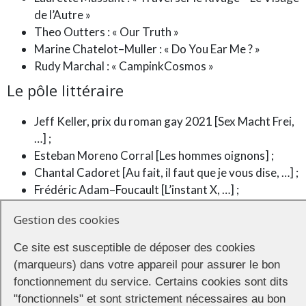
de l’Autre »
Theo Outters : « Our Truth »
Marine Chatelot
–
Muller
:
«
Do You Ear Me
? »
Rudy Marchal
: «
Campink
C
osmos
»
Le pôle
l
itté
r
aire
Jeff Keller,
prix du roman gay 2021 [Sex Macht Frei,
…]
;
Esteban Moreno Corral [Les hommes oignons]
;
Chantal Cadoret [Au fait, il faut que je vous
dise, …
]
;
Frédéric Adam
–
Foucault [L’instant
X,
…
]
;
King
‘s queer
[
Amours et Révoltes : le livre
]
Gestion des cookies
Prévente des livres, avec leur aimable autorisation, d’
Homoromance
éditions
,
Courgette
éditions
,
les autrices.teurs
Alison Prost, Guy
Ce site est susceptible de déposer des cookies
Bordin, Valérie Dureuil
,
… et bien d’autres encore
(marqueurs) dans votre appareil pour assurer le bon
fonctionnement du service. Certains cookies sont dits
Le pôle
Prévention
–
Santé
"fonctionnels" et sont strictement nécessaires au bon