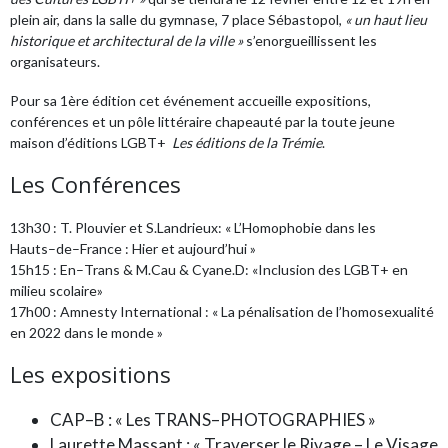
plein air, dans la salle du gymnase, 7 place Sébastopol,
« un haut lieu
historique et architectural de la ville »
s’enorgueillissent les
organisateurs.
Pour sa 1ère édition cet événement accueille expositions,
conférences et un pôle littéraire chapeauté par la toute jeune
maison d’éditions LGBT+
Les éditions de la Trémie
.
Les
Conférences
13h30 : T. Plouvier et S.Landrieux: « L’Homophobie dans les
Hauts
–
de
–
France : Hier et aujourd’hui »
15h15 : En
–
Trans & M.Cau & Cyane.D: «Inclusion des LGBT+ en
milieu scolaire»
17h00 : Amnesty International : « La pénalisation de l’homosexualité
en 2022 dans le monde »
Les e
xposi
ti
ons
CAP
–
B : « Les TRANS
–
PHOTOGRAPHIES »
Laurette Massant : « Traverser le Rivage
–
Le Visage