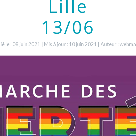
Lille
13/06
ié le : 08 juin 2021
|
Mis à jour : 10 juin 2021
|
Auteur : webma