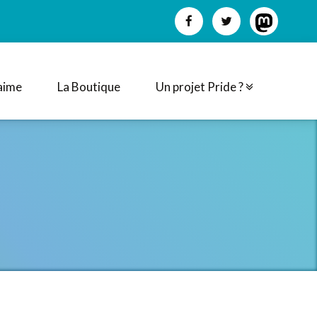
aime
La Boutique
Un projet Pride ?