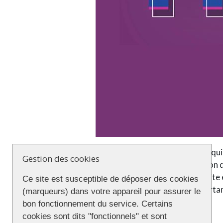
En cette deuxième année si particulière, l’équ
Gestion des cookies
de mars qu’il n’y aurait pas de manifestation da
l’édition 2021 de la Pride de Lille
). Une petite
Ce site est susceptible de déposer des cookies
(LGBTQIF) de Lille Hauts-de-France
a pourtan
(marqueurs) dans votre appareil pour assurer le
bon fonctionnement du service. Certains
Le mot d’ordre qui figure sur l’affiche :
cookies sont dits "fonctionnels" et sont