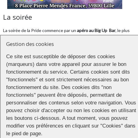
La soirée
La soirée de la Pride commence par un
apéro au Big Up Bar
, le plus
grand apéro LGBTI de la métropole. Terrasse, DJ et ambiance
Gestion des cookies
garantie !
Big Up Bar
16 place Mendès-France
Ce site est susceptible de déposer des cookies
(marqueurs) dans votre appareil pour assurer le bon
fonctionnement du service. Certains cookies sont dits
Soirée officielle de la LGBTI+ Pride de Lille 2018 au
"fonctionnels" et sont strictement nécessaires au bon
Happy Club
dès
23h. La thématique de cette année est STAR WARS. De
fonctionnement du site. Des cookies dits "non
nombreuses surprises sont prévues tout au long de la nuit, des
fonctionnels" peuvent être déposés, permettant de
shows sexys, des animations, des goodies… DJ STEWIE LAYHE,
personnaliser des contenus selon votre navigation. Vous
résident & DJ TONY DE LUCA, guest. PAF 10 € avec une boisson
pouvez choisir d'accepter ou non les cookies en utilisant
Happy Club
8 Place Pierre Mendès France
les boutons ci-dessous. A tout moment, vous pouvez
modifier vos préférences en cliquant sur "Cookies" dans
le pied de page.