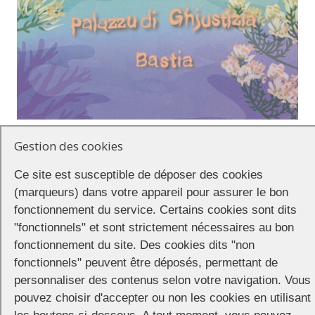
L’
ARCU LGBTI+ Corsica
organise le 17 juin 2023 à Bastia une marche
Gestion des cookies
engagée en faveur de la liberté et contre les violences et
discriminations envers les personnes LGBTQIA+. L’association est
Ce site est susceptible de déposer des cookies
soutenue par 14 organisations syndicales, antiracistes, féministes…
(marqueurs) dans votre appareil pour assurer le bon
« Le sens de cette marche est surtout une revendication au droit à
fonctionnement du service. Certains cookies sont dits
l’existence de la communauté Queer sur une île qui a de profonds
"fonctionnels" et sont strictement nécessaires au bon
relents réactionnaires » déclare la porte-parole de l’Arcu. « Au delà
de ça, nous voulons nous retrouver dans un événement heureux et
fonctionnement du site. Des cookies dits "non
rassembleur ».
fonctionnels" peuvent être déposés, permettant de
personnaliser des contenus selon votre navigation. Vous
Rendez-vous à 17h devant le palais de Justice pour une
pouvez choisir d'accepter ou non les cookies en utilisant
déambulation en direction de la place Saint Nicolas.