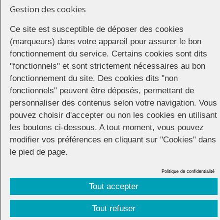
Gestion des cookies
Ce site est susceptible de déposer des cookies
(marqueurs) dans votre appareil pour assurer le bon
fonctionnement du service. Certains cookies sont dits
"fonctionnels" et sont strictement nécessaires au bon
fonctionnement du site. Des cookies dits "non
fonctionnels" peuvent être déposés, permettant de
Cette année,le dimanche 18 juin, aura lieu la toute première Marche
personnaliser des contenus selon votre navigation. Vous
des Fiertés de Calais organisée par le collectif Marche des Fiertés de
pouvez choisir d'accepter ou non les cookies en utilisant
Calais et le Collectif Féministe Calais. Cette manifestation a pour
les boutons ci-dessous. A tout moment, vous pouvez
but
« de célébrer et visibiliser de manière festive les droits des
personnes LGBT+ »
. Rendez-vous à 14h30 au théâtre où se dresse
modifier vos préférences en cliquant sur "Cookies" dans
un village d’associations LGBT+, et d’où partira la manifestation.
le pied de page.
Politique de confidentialité
Tout accepter
Tout refuser
CONNECTION
© 2026 |
Mentions légales
|
Cookies
|