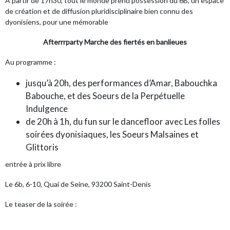
A partir de 17h30, tout le monde prend possession du 6B,
un espace
de création et de diffusion pluridisciplinaire bien connu des
dyonisiens, pour une mémorable
Afterrrparty Marche des fiertés en banlieues
Au programme :
jusqu’à 20h, des performances d’Amar, Babouchka
Babouche, et des Soeurs de la Perpétuelle
Indulgence
de 20h à 1h, du fun sur le dancefloor avec Les folles
soirées dyonisiaques, les Soeurs Malsaines et
Glittoris
entrée à prix libre
Le 6b, 6-10, Quai de Seine, 93200 Saint-Denis
Le teaser de la soirée :