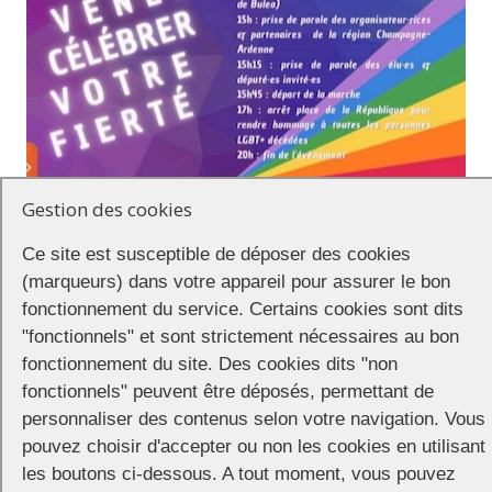
Gestion des cookies
La Marche
Ce site est susceptible de déposer des cookies
Les manifestants ont rendez-vous à 15h sur le parking Raoul
(marqueurs) dans votre appareil pour assurer le bon
Chandon pour la préparation du cortège.
fonctionnement du service. Certains cookies sont dits
Prise de paroles et inauguration de la Marche. Départ à 15h45. Arrêt
"fonctionnels" et sont strictement nécessaires au bon
sur la place de la République pour rendre hommage à toutes les
fonctionnement du site. Des cookies dits "non
personnes LGBT+ décédées.
fonctionnels" peuvent être déposés, permettant de
personnaliser des contenus selon votre navigation. Vous
Fin de la manifestation aux environs de 18h.
pouvez choisir d'accepter ou non les cookies en utilisant
La soirée
les boutons ci-dessous. A tout moment, vous pouvez