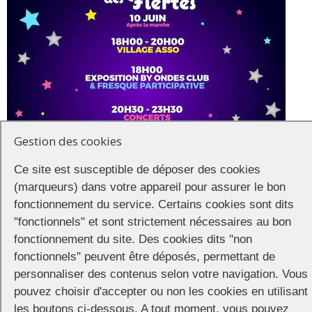
Gestion des cookies
Ce site est susceptible de déposer des cookies
(marqueurs) dans votre appareil pour assurer le bon
fonctionnement du service. Certains cookies sont dits
"fonctionnels" et sont strictement nécessaires au bon
La soirée
fonctionnement du site. Des cookies dits "non
fonctionnels" peuvent être déposés, permettant de
Les festivités se dérouleront dans un village associatif installé à la
personnaliser des contenus selon votre navigation. Vous
Halle aux poissons dès 18h. Stands des associations partenaires,
pouvez choisir d'accepter ou non les cookies en utilisant
exposition d’artistes queer.
les boutons ci-dessous. A tout moment, vous pouvez