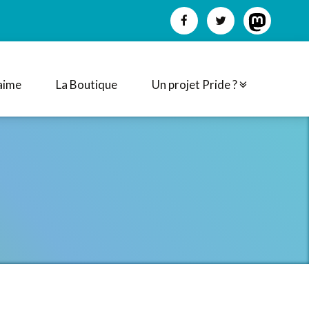
aime
La Boutique
Un projet Pride ?