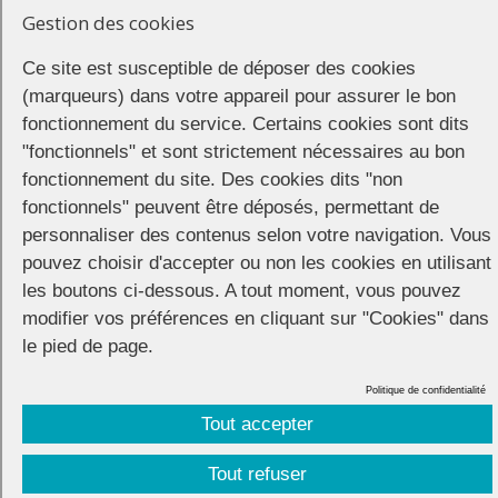
discours et derniers conseils pour marcher en toute sécurité.
Gestion des cookies
Départ de la Marche des Fiertés vers 14h.
Ce site est susceptible de déposer des cookies
(marqueurs) dans votre appareil pour assurer le bon
16h30 retour des manifestants sur la place de la Motte pour
terminer l’après-midi avec les animations du village (batucada,…).
fonctionnement du service. Certains cookies sont dits
"fonctionnels" et sont strictement nécessaires au bon
After party
fonctionnement du site. Des cookies dits "non
fonctionnels" peuvent être déposés, permettant de
A partir de 18h, soirée avec DJ sets, performances Drag Queen de
personnaliser des contenus selon votre navigation. Vous
Drag King, Flash Tatoo organisée par Les Affolé.e.s de la Frange.
Inscription obligatoire
par mail à
lesaffolesdelafrange@yahoo.com
ou
pouvez choisir d'accepter ou non les cookies en utilisant
le jour-même sur le stand de LAF dans le village associatif.
les boutons ci-dessous. A tout moment, vous pouvez
Participation aux frais : 5 €.
modifier vos préférences en cliquant sur "Cookies" dans
le pied de page.
Politique de confidentialité
Tout accepter
CONNECTION
© 2026 |
Mentions légales
|
Cookies
|
Tout refuser
Réalisation :
Unscuzzy
| Conception :
Visuelab
|