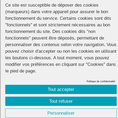
produiront :
Ce site est susceptible de déposer des cookies
(marqueurs) dans votre appareil pour assurer le bon
Jeanne Added – Chloé – Cormac – Madame Arthur – La Créole –
Lalla Rami – Barbi(e)turix (Rag B2B Anaco) – Nabil Harlow – La
fonctionnement du service. Certains cookies sont dits
Queerale – Bragi Pufferfish – Cirque Fier.e.s – La Madame Klaude –
"fonctionnels" et sont strictement nécessaires au bon
Christophe Madrolle – Ice Drag On – Simon Vendeme
fonctionnement du site. Des cookies dits "non
fonctionnels" peuvent être déposés, permettant de
Marie Labory, Tahnee et Soa de Muse assureront la présentation du
personnaliser des contenus selon votre navigation. Vous
spectacle.
pouvez choisir d'accepter ou non les cookies en utilisant
Fin du programme à 22h.
les boutons ci-dessous. A tout moment, vous pouvez
modifier vos préférences en cliquant sur "Cookies" dans
le pied de page.
Politique de confidentialité
CONNECTION
© 2026 |
Mentions légales
|
Cookies
|
Tout accepter
Réalisation :
Unscuzzy
| Conception :
Visuelab
|
Tout refuser
Personnaliser