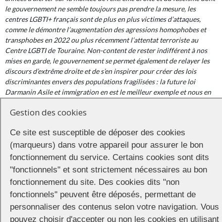
le gouvernement ne semble toujours pas prendre la mesure, les
centres LGBTI+ français sont de plus en plus victimes d’attaques,
comme le démontre l’augmentation des agressions homophobes et
transphobes en 2022 ou plus récemment l’attentat terroriste au
Centre LGBTI de Touraine. Non-content de rester indifférent à nos
mises en garde, le gouvernement se permet également de relayer les
discours d’extrême droite et de s’en inspirer pour créer des lois
discriminantes envers des populations fragilisées : la future loi
Darmanin Asile et immigration en est le meilleur exemple et nous en
demandons l’abandon immédiat »
. En réaction, le mot d’ordre de la
Gestion des cookies
Marche des Fiertés LGBTI+ de Rennes 2023 est :
Ce site est susceptible de déposer des cookies
LGBTQI+ sans frontières, asile pour tou⋅te⋅s.
(marqueurs) dans votre appareil pour assurer le bon
Rendez-vous à partir de 11h sur l’esplanade Charles de Gaulle où se
fonctionnement du service. Certains cookies sont dits
tient un village associatif.
"fonctionnels" et sont strictement nécessaires au bon
fonctionnement du site. Des cookies dits "non
Formation du cortège dans le village à partir de 13h, pour un départ
aux alentours de 14h.
fonctionnels" peuvent être déposés, permettant de
personnaliser des contenus selon votre navigation. Vous
En soirée, la traditionnelle fête post Marche des Fiertés, la
Noz Pride
,
pouvez choisir d'accepter ou non les cookies en utilisant