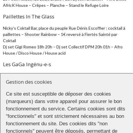
AfricK House – Crêpes – Planche – Stand le Refuge Loire
Paillettes In The Glass
Nicky’s Coktail Bar, place du peuple Rue Dénis Escoffier : cocktail à
paillettes – Shooter Rainbow – 1€ reversé à Fiertés Sainté par
Coktail
Dj set Gigi Romeo 18h 20h – Dj set Collectif DPM 20h 01h – Afro
House / Disco House / House acid
Les GaGa Ingénu-e-s
Le BXL place Grenette : 18h à 03h Dj set DoPaMines Club – Dance
Gestion des cookies
Music – Barbecue – Hot Dog – Stand prévention santé Enipse
Queer Synergy sur la Ville
Ce site est susceptible de déposer des cookies
(marqueurs) dans votre appareil pour assurer le bon
A la croisée des bars La Foule & Le Contre Temps, rue de la ville :
fonctionnement du service. Certains cookies sont dits
tatouage – Make Up – Street Food – Dj set :
"fonctionnels" et sont strictement nécessaires au bon
18h : Osmose (Dark Minimal Techno)
fonctionnement du site. Des cookies dits "non
19h : Xpaola (Dark disco, acid techno)
fonctionnels" peuvent être déposés, permettant de