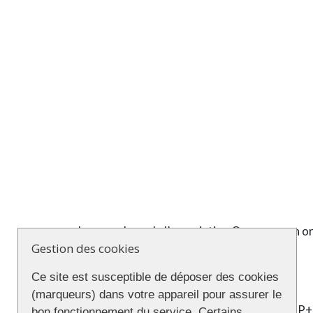
Les membres de l’association
Queeramann
or
Gestion des cookies
manifestation :
Ce site est susceptible de déposer des cookies
(marqueurs) dans votre appareil pour assurer le
Dans un
manifeste
, l’a
ssociation LGBTQIAP+ 
bon fonctionnement du service. Certains