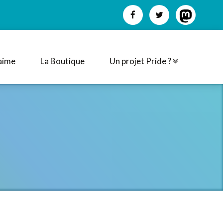
aime
La Boutique
Un projet Pride ?