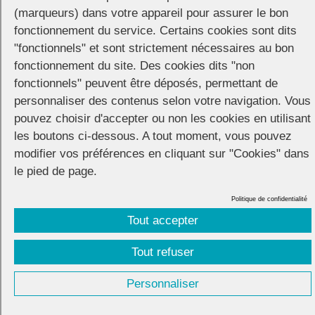
(marqueurs) dans votre appareil pour assurer le bon
La soirée officielle de la Marche des Fiertés de Nancy se déroulera à
fonctionnement du service. Certains cookies sont dits
partir de 19h au café multiculturel
Trois Petits Points
, à deux pas de
"fonctionnels" et sont strictement nécessaires au bon
la place Stanislas.
fonctionnement du site. Des cookies dits "non
L’entrée est à prix libre, les consommations à prix modérés, et,
fonctionnels" peuvent être déposés, permettant de
surtout, l’endroit est accessible à toutes et tous, notamment aux
personnaliser des contenus selon votre navigation. Vous
personnes à mobilité réduite.
pouvez choisir d'accepter ou non les cookies en utilisant
les boutons ci-dessous. A tout moment, vous pouvez
Trois Petits Points
3 rue de l’île de Corse
modifier vos préférences en cliquant sur "Cookies" dans
le pied de page.
Politique de confidentialité
Tout accepter
CONNECTION
© 2026 |
Mentions légales
|
Cookies
|
Réalisation :
Unscuzzy
| Conception :
Visuelab
|
Tout refuser
Personnaliser