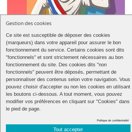
Gestion des cookies
Ce site est susceptible de déposer des cookies
(marqueurs) dans votre appareil pour assurer le bon
fonctionnement du service. Certains cookies sont dits
"fonctionnels" et sont strictement nécessaires au bon
Equinoxe, le Centre LGBTI de Nancy
organisera la 13ème édition de
fonctionnement du site. Des cookies dits "non
la Marche des Fiertés LGBTI+ le samedi 25 septembre. La
Préfecture a autorisé la tenue d’un village des associations LGBT+,
fonctionnels" peuvent être déposés, permettant de
qui se tiendra sur la place Carnot à partir de 14h.
personnaliser des contenus selon votre navigation. Vous
pouvez choisir d'accepter ou non les cookies en utilisant
15h Prise de parole associative
les boutons ci-dessous. A tout moment, vous pouvez
15h35 Discours du maire Mathieu Klein
modifier vos préférences en cliquant sur "Cookies" dans
15h50 Départ du cortège pour un tour de ville
le pied de page.
17h45 Retour des manifestants sur la place Carnot
Politique de confidentialité
Tout accepter