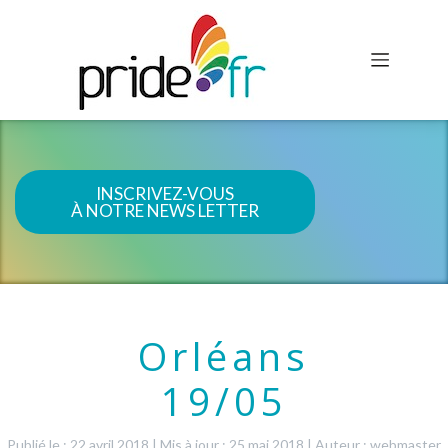
INSCRIVEZ-VOUS
À NOTRE NEWS LETTER
Orléans
19/05
Publié le : 22 avril 2018
|
Mis à jour : 25 mai 2018
|
Auteur : webmaster