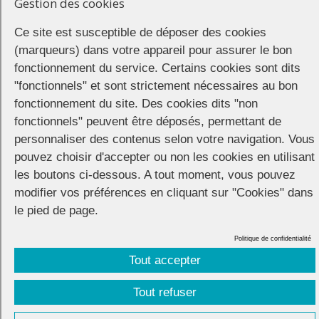
Martroi – rue de la hallebarde
Gestion des cookies
et retour place de Gaulle dans le village des associations qui se tient
Ce site est susceptible de déposer des cookies
tout l’après-midi, avec de nombreuses animations.
(marqueurs) dans votre appareil pour assurer le bon
fonctionnement du service. Certains cookies sont dits
La soirée
"fonctionnels" et sont strictement nécessaires au bon
fonctionnement du site. Des cookies dits "non
L’organisation de la soirée officielle est confiée à l’association Infinity
qui investit le bar Sweet & Co jusqu’à au moins 4h du matin.
fonctionnels" peuvent être déposés, permettant de
personnaliser des contenus selon votre navigation. Vous
Sweet & Co
229 rue de Bourgogne
pouvez choisir d'accepter ou non les cookies en utilisant
les boutons ci-dessous. A tout moment, vous pouvez
modifier vos préférences en cliquant sur "Cookies" dans
le pied de page.
Politique de confidentialité
Tout accepter
CONNECTION
© 2026 |
Mentions légales
|
Cookies
|
Réalisation :
Unscuzzy
| Conception :
Visuelab
|
Tout refuser