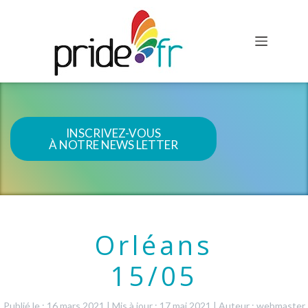
INSCRIVEZ-VOUS
À NOTRE NEWS LETTER
Orléans
15/05
Publié le : 16 mars 2021
|
Mis à jour : 17 mai 2021
|
Auteur : webmaster