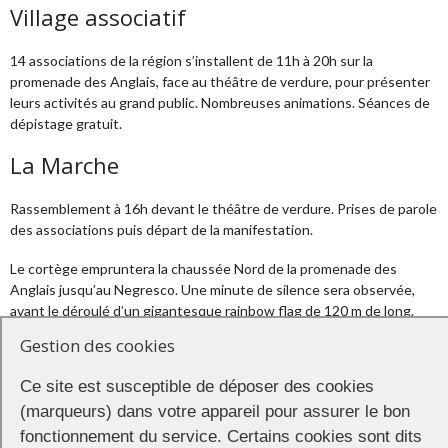
Village associatif
14 associations de la région s’installent de 11h à 20h sur la
promenade des Anglais, face au théâtre de verdure, pour présenter
leurs activités au grand public. Nombreuses animations. Séances de
dépistage gratuit.
La Marche
Rassemblement à 16h devant le théâtre de verdure. Prises de parole
des associations puis départ de la manifestation.
Le cortège empruntera la chaussée Nord de la promenade des
Anglais jusqu’au Negresco. Une minute de silence sera observée,
avant le déroulé d’un gigantesque rainbow flag de 120 m de long.
Gestion des cookies
Les marcheurs passeront ensuite sur la chaussée sud pour rejoindre
le théâtre de verdure, au niveau du village des associations. Pour
Ce site est susceptible de déposer des cookies
terminer l’après-midi dans la bonne humeur, pendant 90mn des
(marqueurs) dans votre appareil pour assurer le bon
animations artistiques se dérouleront sur la promenade.
fonctionnement du service. Certains cookies sont dits