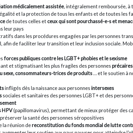
ation médicalement assistée
, intégralement remboursée, à 
galité et la protection de tous les enfants et de toutes les f
nce
de toutes celles et
ceux qui sont pourchassé-e-s et menacé
s leur pays
tratifs dans les procédures engagées par les personnes tr
afin de faciliter leur transition et leur inclusion sociale. Mo
es
forces publiques contre les LGBT+ phobies et le sexisme
sant et stigmatisant les plus fragiles des personnes
précaires
 du sexe, consommateurs-trices de produits
… et le soutien à
ts
infligés dès la naissance aux personnes
intersexes
s
sociales et sanitaires des personnes LGBT+ et des personne
issement
us HPV
(papillomavirus), permettant de mieux protéger des ca
e préserver la santé des personnes séropositives
e la réunion de
reconstitution du fonds mondial de lutte contre
t augmenter leur soutien aux pays pauvres pour atteindre l’obj