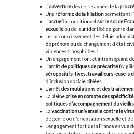
L’
ouverture
dès cette année de la
procré
Une
réforme de la filiation
permettant l’é
L’
accueil
inconditionnel
sur le sol de Fra
sexuelle
ou de leur identité de genre dan
Le raccourcissement des délais adminis
de prénom ou de changement d’état civil, 
violences transphobes !
Un engagement fort et intransigeant d
L’
arrêt de politiques de précarité
fragili
séropositifs-tives, travailleurs-euse-s
d’inclusion sociale ciblées
L’
arrêt des mutilations et des traitemen
La pleine
prise en compte des spécificité
politiques d’accompagnement du vieill
La
vaccination universelle contre le vir
de genre ou d’orientation sexuelle et d
L’engagement fort de la France en vue d
tient en octobre. Les pays riches doiven