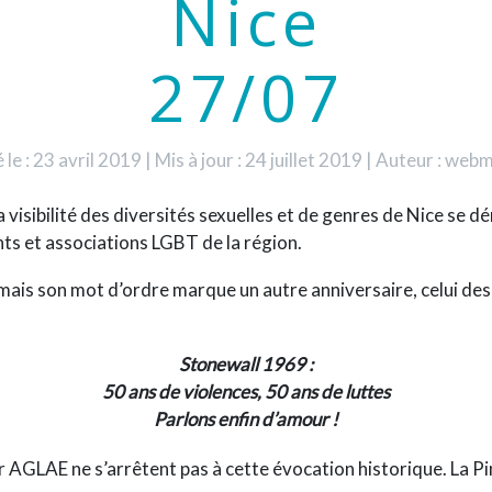
Nice
27/07
 le : 23 avril 2019
|
Mis à jour : 24 juillet 2019
|
Auteur : web
 visibilité des div
ersités sexuelles et de genres de Nice
se dér
s et associations LGBT de la région.
 mais son mot d’ordre marque un autre anniversaire, celui de
Stonewall 1969 :
50 ans de violences, 50 ans de luttes
Parlons enfin d’amour !
 AGLAE ne s’arrêtent pas à cette évocation historique. La Pi