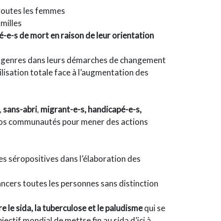
toutes les femmes
amilles
-e-s de mort en raison de leur orientation
ansgenres dans leurs démarches de changement
bilisation totale face à l’augmentation des
,
sans-abri
,
migrant-e-s, handicapé-e-s,
 nos communautés pour mener des actions
s séropositives dans l’élaboration des
ncers toutes les personnes sans distinction
 le sida, la tuberculose et le paludisme
qui se
ectif mondial de mettre fin au sida d’ici à